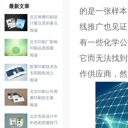
最新文章
的是一张样本
北京画册印刷设
计要注意的要点
线推广也见证
阅读
有一些化学公
北京印刷厂影响
印刷品质因素及
印刷
阅读
它而无法找到
喷墨印刷技术在
作供应商，然
太阳能电池上的
应用
阅读
北京印刷公司画
册印刷的主要步
骤
阅读
北京包装设计中
的色彩把握技巧