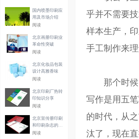
国内喷墨印刷应
乎并不需要技
用及市场介绍
阅读
样本生产，印
北京画册印刷业
革命性突破
手工制作来理
阅读
北京化妆品包装
设计高雅香味
阅读
那个时候，
北京印刷厂热转
写作是用五笔
印知识分享
阅读
的时代，从之
北京宣传册印刷
和印刷杂志的详
汰了，现在直
细介
阅读