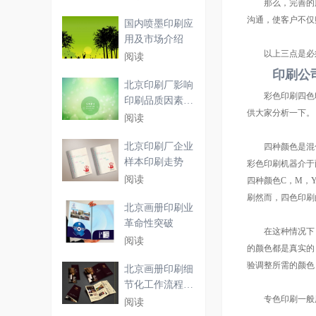
那么，完善的服
沟通，使客户不仅
国内喷墨印刷应
用及市场介绍
以上三点是必须
阅读
印刷公
北京印刷厂影响
彩色印刷四色印
印刷品质因素及
供大家分析一下。
印刷
阅读
北京印刷厂企业
四种颜色是混合色
样本印刷走势
彩色印刷机器介于
阅读
四种颜色C，M，
刷然而，四色印刷
北京画册印刷业
革命性突破
在这种情况下，
阅读
的颜色都是真实的
验调整所需的颜色
北京画册印刷细
节化工作流程解
专色印刷一般用
析
阅读