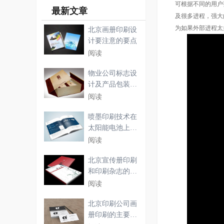
可根据不同的用户
最新文章
及很多进程，强大
为如果外部进程太
北京画册印刷设
计要注意的要点
阅读
物业公司标志设
计及产品包装盒
设计
阅读
喷墨印刷技术在
太阳能电池上的
应用
阅读
北京宣传册印刷
和印刷杂志的详
细介
阅读
北京印刷公司画
册印刷的主要步