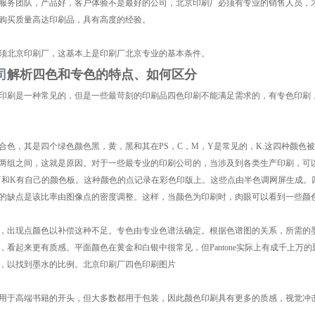
务团队，产品好，客户体验不是最好的公司，北京印刷厂必须有专业的销售人员，才
购买质量高达印刷品，具有高度的经验。
北京印刷厂，这基本上是印刷厂北京专业的基本条件。
司
解析四色和专色的特点、如何区分
刷是一种常见的，但是一些最苛刻的印刷品四色印刷不能满足需求的，有专色印刷，
，其是四个绿色颜色黑，黄，黑和其在PS，C，M，Y是常见的，K.这四种颜色
两组之间，这就是原因。对于一些最专业的印刷公司的，当涉及到各类生产印刷，可
Y和K有自己的颜色板。这种颜色的点记录在彩色印版上。这些点由半色调网屏生成。
的缺点是该比率由图像点的密度调整。这样，当颜色为印刷时，肉眼可以看到一些颜
出现点颜色以补偿这种不足。专色由专业色谱法确定。根据色谱图的关系，所需的墨
，看起来更有质感。平面颜色在黄金和白银中很常见，但Pantone实际上有成千上
，以找到墨水的比例。北京印刷厂四色印刷图片
于高端书籍的开头，但大多数都用于包装，因此颜色印刷具有更多的质感，视觉冲