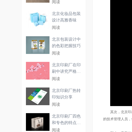
骤
阅读
北京化妆品包装
设计高雅香味
阅读
北京包装设计中
的色彩把握技巧
阅读
北京印刷厂在印
刷中讲究严格的
工作
阅读
北京印刷厂热转
印知识分享
阅读
其次，北京印刷
北京印刷厂四色
的技术管理人员，
和专色的特点必
须具
阅读