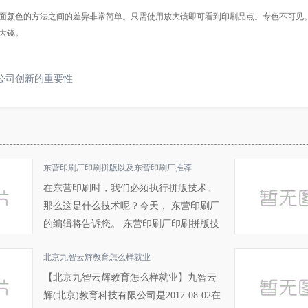
颜色的方法之间的差异非常简单。只需使用放大镜即可看到印刷品点。专色不可见。
大镜。
公司创新的重要性
东营印刷厂印刷拼版以及东营印刷厂推荐
在东营印刷时，我们必须执行拼版技术。
那么这是什么技术呢？今天， 东营印刷厂
的编辑将告诉您。 东营印刷厂印刷拼版技
术 1.我们上面设置的成品卡的尺寸在对折
北京九智云辉教育怎么样就业
后为120x175mm，在展...
【北京九智云辉教育怎么样就业】九智云
辉(北京)教育科技有限公司是2017-08-02在