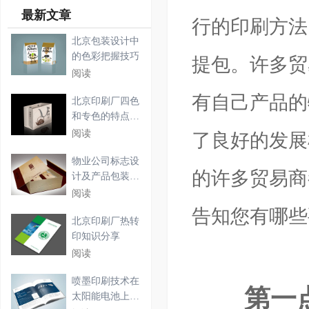
最新文章
行的印刷方法
北京包装设计中
的色彩把握技巧
提包。许多贸
阅读
有自己产品的
北京印刷厂四色
和专色的特点必
须具
阅读
了良好的发展
物业公司标志设
的许多贸易商
计及产品包装盒
设计
阅读
告知您有哪些
北京印刷厂热转
印知识分享
阅读
喷墨印刷技术在
第一点
太阳能电池上的