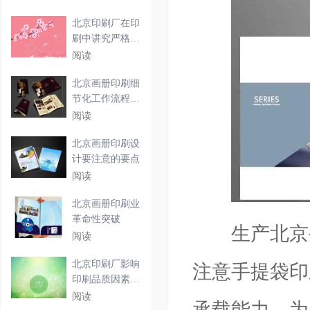
北京印刷厂在印
刷中讲究严格的
工作
阅读
北京画册印刷细
节化工作流程解
析
阅读
北京画册印刷设
计要注意的要点
阅读
北京画册印刷业
革命性突破
生产北京手
阅读
北京印刷厂影响
注意手提袋印
印刷品质因素及
印刷
阅读
承载能力，为