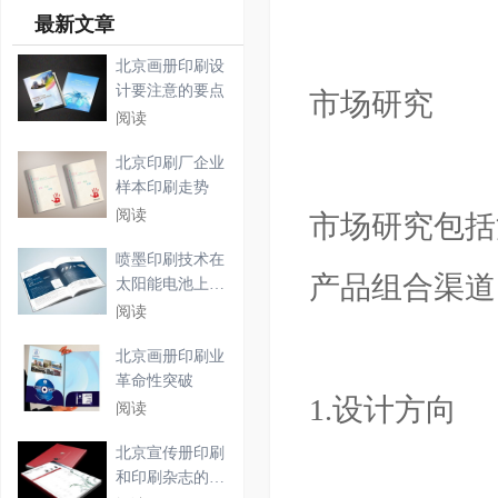
最新文章
北京画册印刷设
计要注意的要点
市场研究
阅读
北京印刷厂企业
样本印刷走势
阅读
市场研究包括
喷墨印刷技术在
产品组合渠道
太阳能电池上的
应用
阅读
北京画册印刷业
革命性突破
1.设计方向
阅读
北京宣传册印刷
和印刷杂志的详