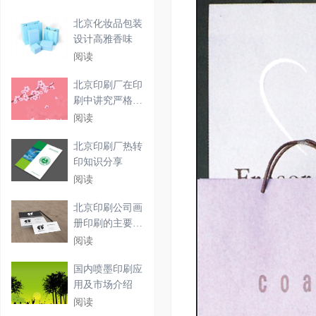
北京化妆品包装
设计高雅香味
阅读
北京印刷厂在印
刷中讲究严格的
工作
阅读
北京印刷厂热转
印知识分享
阅读
北京印刷公司画
册印刷的主要步
骤
阅读
国内喷墨印刷应
用及市场介绍
阅读