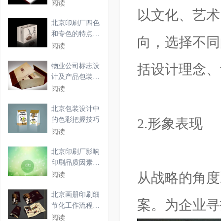
细介
阅读
以文化、艺术
北京印刷厂四色
和专色的特点必
向，选择不同
须具
阅读
括设计理念、
物业公司标志设
计及产品包装盒
设计
阅读
北京包装设计中
的色彩把握技巧
2.形象表现
阅读
北京印刷厂影响
印刷品质因素及
印刷
从战略的角度
阅读
北京画册印刷细
案。为企业寻
节化工作流程解
析
阅读