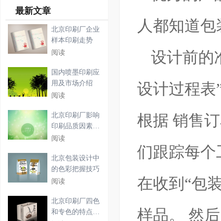
最新文章
人都知道包
北京印刷厂企业
样本印刷走势
设计前的
阅读
国内喷墨印刷应
用及市场介绍
设计过程表
阅读
北京印刷厂影响
根据 销售
印刷品质因素及
印刷
阅读
们跟踪每个
北京包装设计中
的色彩把握技巧
在收到“包
阅读
北京印刷厂四色
样品。 然
和专色的特点必