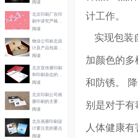
须具
阅读
计工作。
北京印刷厂在印
刷中讲究严格的
工作
阅读
实现包装
物业公司标志设
计及产品包装盒
设计
阅读
加颜色的多
北京宣传册印刷
和印刷杂志的详
和防锈。
降
细介
阅读
北京印刷公司画
册印刷的主要步
别是对于有
骤
阅读
北京画册印刷设
人体健康有
计要注意的要点
阅读