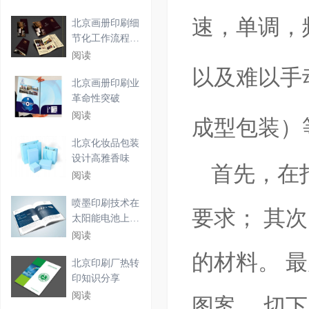
速，单调，
北京画册印刷细
节化工作流程解
析
阅读
以及难以手
北京画册印刷业
革命性突破
阅读
成型包装）
北京化妆品包装
设计高雅香味
首先，在
阅读
喷墨印刷技术在
要求； 其
太阳能电池上的
应用
阅读
的材料。 
北京印刷厂热转
印知识分享
阅读
图案。 切