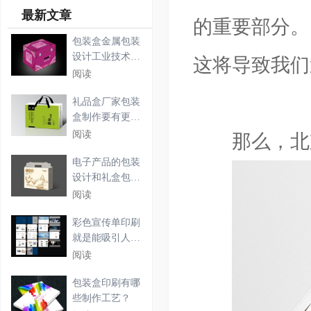
最新文章
的重要部分。
包装盒金属包装
设计工业技术的
这将导致我们
需求
阅读
礼品盒厂家包装
盒制作要有更多
的内
阅读
那么，北京
电子产品的包装
设计和礼盒包装
设计
阅读
彩色宣传单印刷
就是能吸引人的
眼光
阅读
包装盒印刷有哪
些制作工艺？