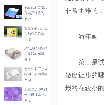
北京印刷公司教
非常困难的，
你选择优质的台
历印
阅读
北京包装设计公
司品牌包装设计
新年画
该怎
阅读
精品盒印刷的精
品盒印刷知识
阅读
第二是试图
北京印刷厂怎么
做出让步的哪
控制印刷的浪费
阅读
最终在较小的
北京包装印刷品
平面设计原理及
要点
阅读