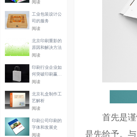
阅读
工业包装设计公
司的服务
阅读
北京印刷重影的
原因和解决方法
阅读
印刷行业企业如
何突破印刷赢利
困境
阅读
北京礼盒制作工
艺解析
阅读
首先是谨慎
印刷公司印刷的
字体和发展史
是先给予。与
阅读