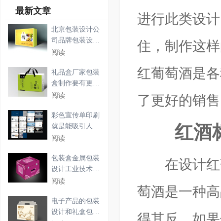
最新文章
进行此类设计
北京包装设计公
司品牌包装设计
住，制作这样
该怎
阅读
红葡萄酒是各
礼品盒厂家包装
盒制作要有更多
的内
阅读
了更好的销售
彩色宣传单印刷
红酒标
就是能吸引人的
眼光
阅读
包装盒金属包装
在设计红葡
设计工业技术的
需求
阅读
萄酒是一种高
电子产品的包装
设计和礼盒包装
得其反。如果