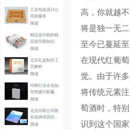
工业包装设计公
高，你就越不
司的服务
阅读
将是独一无二
精品盒印刷的精
品盒印刷知识
至今已蔓延至
阅读
在现代红葡萄
北京礼盒制作工
艺解析
阅读
觉。由于许多
印刷行业企业如
将传统元素注
何突破印刷赢利
困境
阅读
萄酒时，特别
北京印刷公司教
你选择优质的台
识到这个国家
历印
阅读