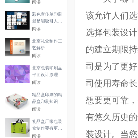
阅读
该允许人们选
彩色宣传单印刷
就是能吸引人的
眼光
阅读
选择包装设计
北京礼盒制作工
的建立期限持
艺解析
阅读
司是为了更好
北京包装印刷品
平面设计原理及
司使用寿命长
要点
阅读
精品盒印刷的精
想要更可靠，
品盒印刷知识
阅读
有悠久历史的
礼品盒厂家包装
盒制作要有更多
装设计。当您
的内
阅读