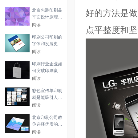
北京包装印刷品
好的方法是做
平面设计原理及
要点
阅读
点平整度和坚
印刷公司印刷的
字体和发展史
阅读
印刷行业企业如
何突破印刷赢利
困境
阅读
彩色宣传单印刷
就是能吸引人的
眼光
阅读
北京印刷公司教
你选择优质的台
历印
阅读