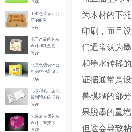
阅读
为木材的下托
工业包装设计公
司的服务
阅读
印刷，而且设
电子产品的包装
们通常认为墨
设计和礼盒包装
设计
阅读
和墨水转移的
北京包装设计公
司品牌包装设计
证据通常是设
该怎
阅读
北京印刷厂怎么
兽模糊的部分
控制印刷的浪费
阅读
果脱墨的量增
包装盒金属包装
设计工业技术的
但这会导致粘
需求
阅读