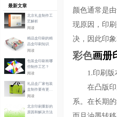
最新文章
颜色通常是由
北京礼盒制作工
艺解析
现原因，印刷
阅读
决，因此印象
精品盒印刷的精
品盒印刷知识
阅读
彩色
画册
包装盒印刷有哪
些制作工艺？
1.印刷版
阅读
礼品盒厂家包装
在凸版印刷
盒制作要有更多
的内
阅读
系。在长期的
北京印刷重影的
原因和解决方法
而且油墨转移