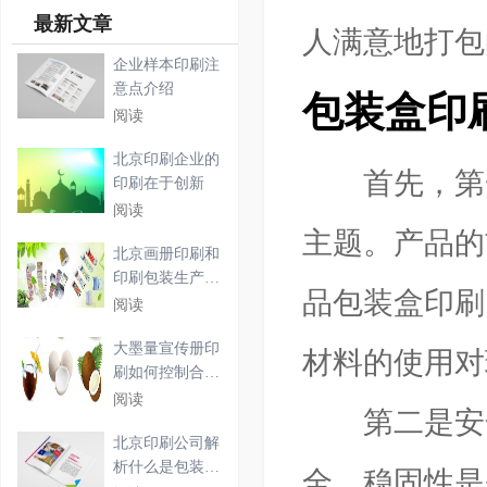
最新文章
人满意地打包
企业样本印刷注
意点介绍
包装盒印
阅读
北京印刷企业的
首先，第一
印刷在于创新
阅读
主题。产品的
北京画册印刷和
印刷包装生产的
品包装盒印刷
应用
阅读
大墨量宣传册印
材料的使用对
刷如何控制合
适？
阅读
第二是安全
北京印刷公司解
析什么是包装印
全。稳固性是