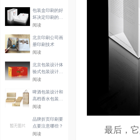
包装盒印刷的好
坏决定印刷的特
性
阅读
北京印刷公司画
册印刷技术
阅读
北京包装设计体
验式包装设计重
在体
阅读
啤酒包装设计和
高档香水包装设
计要
阅读
品牌折页印刷要
点要注意哪些？
最后，它是
阅读