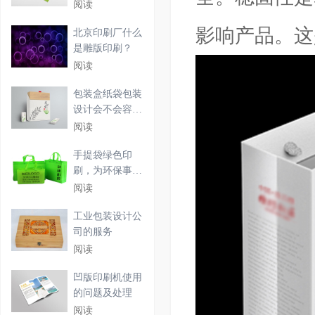
刷？
阅读
影响产品。这
北京印刷厂什么
是雕版印刷？
阅读
包装盒纸袋包装
设计会不会容易
潮湿
阅读
手提袋绿色印
刷，为环保事业
助力
阅读
工业包装设计公
司的服务
阅读
凹版印刷机使用
的问题及处理
阅读